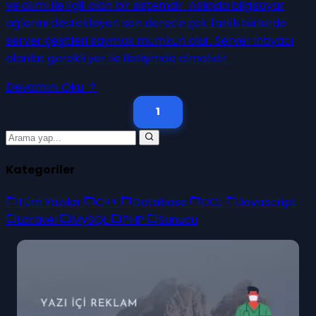
ve alımı ile ilgili olan bir sistemdir. Aslında bilgisayar
ağlarını destekleyen son derece çok farklı türlerde
server çeşitleri saymak mümkün olur. Server ihtiyacı
olanlar gerekli yer ile iletişimde olmalıdır.
Devamını Oku
1
Kategoriler
Tüm Yazılar
C++
Database
DCL
Javascript
Laravel
MySQL
PHP
Sunucu