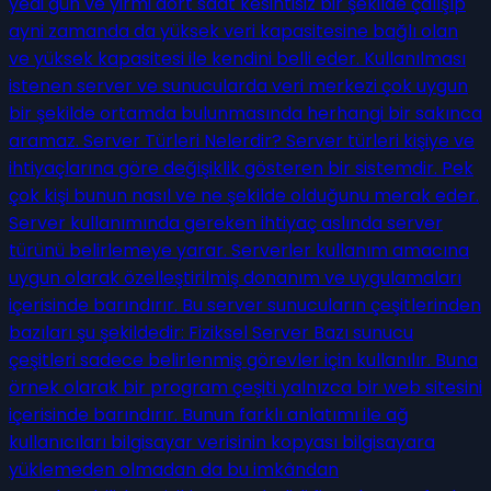
yedi gün ve yirmi dört saat kesintisiz bir şekilde çalışıp
ayni zamanda da yüksek veri kapasitesine bağlı olan
ve yüksek kapasitesi ile kendini belli eder. Kullanılması
istenen server ve sunucularda veri merkezi çok uygun
bir şekilde ortamda bulunmasında herhangi bir sakınca
aramaz. Server Türleri Nelerdir? Server türleri kişiye ve
ihtiyaçlarına göre değişiklik gösteren bir sistemdir. Pek
çok kişi bunun nasıl ve ne şekilde olduğunu merak eder.
Server kullanımında gereken ihtiyaç aslında server
türünü belirlemeye yarar. Serverler kullanım amacına
uygun olarak özelleştirilmiş donanım ve uygulamaları
içerisinde barındırır. Bu server sunucuların çeşitlerinden
bazıları şu şekildedir: Fiziksel Server Bazı sunucu
çeşitleri sadece belirlenmiş görevler için kullanılır. Buna
örnek olarak bir program çeşiti yalnızca bir web sitesini
içerisinde barındırır. Bunun farklı anlatımı ile ağ
kullanıcıları bilgisayar verisinin kopyası bilgisayara
yüklemeden olmadan da bu imkândan