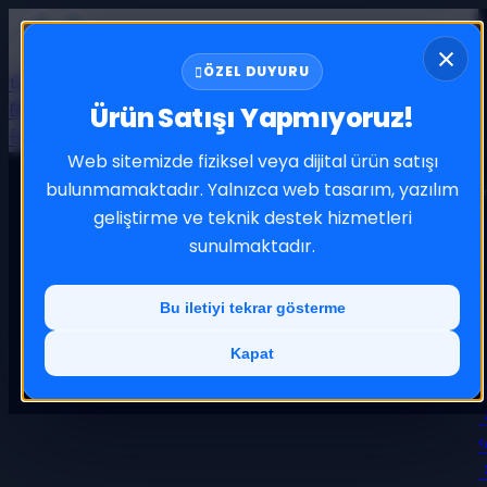
ÖZEL DUYURU
Anasayfa
Hakkımızda
Banka Hesapları
Projeler
Ürünler
Blog
İletişim
Ürün Satışı Yapmıyoruz!
Teklif Alın
Web sitemizde fiziksel veya dijital ürün satışı
bulunmamaktadır. Yalnızca web tasarım, yazılım
geliştirme ve teknik destek hizmetleri
sunulmaktadır.
Bu iletiyi tekrar gösterme
Kapat